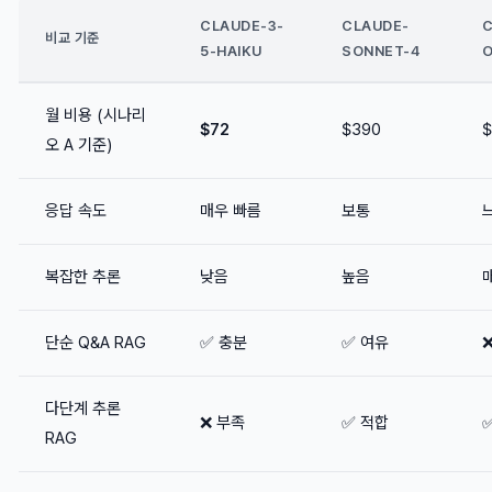
CLAUDE-3-
CLAUDE-
C
비교 기준
5-HAIKU
SONNET-4
O
월 비용 (시나리
$72
$390
$
오 A 기준)
응답 속도
매우 빠름
보통
복잡한 추론
낮음
높음
단순 Q&A RAG
✅ 충분
✅ 여유
다단계 추론
❌ 부족
✅ 적합
RAG