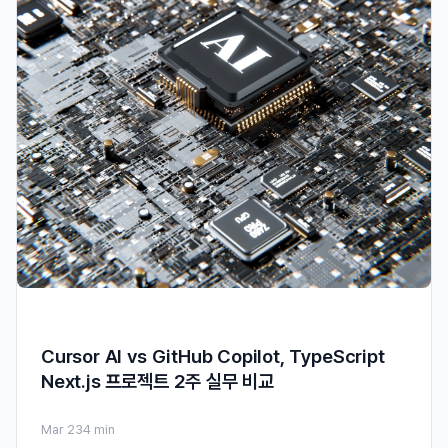
Cursor AI vs GitHub Copilot, TypeScript
Next.js 프로젝트 2주 실무 비교
Mar 23
4 min