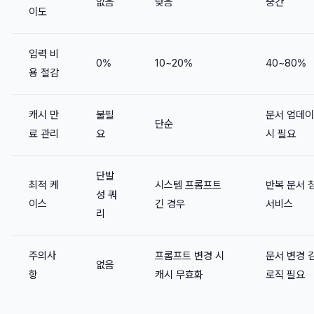
없음
낮음
중간
이도
입력 비
0%
10~20%
40~80%
용 절감
캐시 만
불필
문서 업데
단순
료 관리
요
시 필요
단발
최적 케
시스템 프롬프트
반복 문서 
성 쿼
이스
긴 경우
서비스
리
주의사
프롬프트 변경 시
문서 변경 
없음
항
캐시 무효화
로직 필요