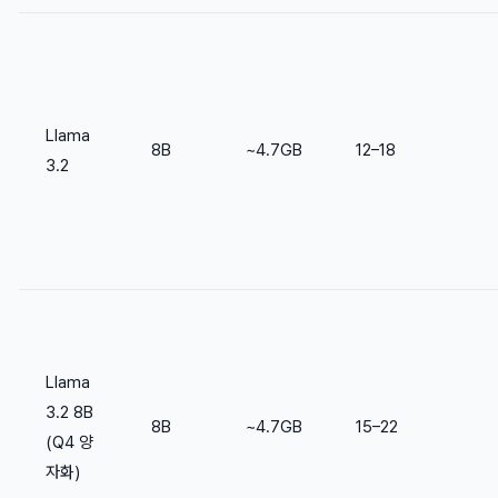
Llama
8B
~4.7GB
12–18
3.2
Llama
3.2 8B
8B
~4.7GB
15–22
(Q4 양
자화)