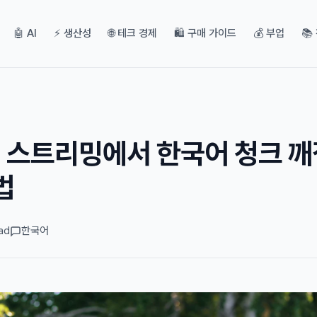
🤖 AI
⚡ 생산성
🌐 테크 경제
🛍️ 구매 가이드
💰 부업
📚
API 스트리밍에서 한국어 청크 
법
ad
한국어