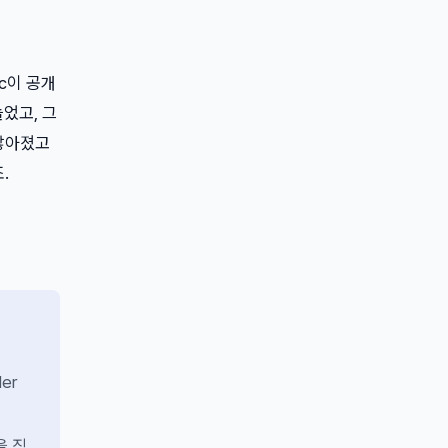
ic이 공개
늘었고, 그
 많아졌고
.
er
을 직