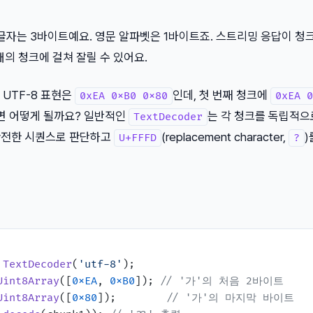
 글자는 3바이트예요. 영문 알파벳은 1바이트죠. 스트리밍 응답이 청
개의 청크에 걸쳐 잘릴 수 있어요.
의 UTF-8 표현은
인데, 첫 번째 청크에
0xEA 0xB0 0x80
0xEA 0
면 어떻게 될까요? 일반적인
는 각 청크를 독립적으
TextDecoder
완전한 시퀀스로 판단하고
(replacement character,
)
U+FFFD
?
TextDecoder
(
'utf-8'
Uint8Array
([
0xEA
, 
0xB0
]); 
// '가'의 처음 2바이트
Uint8Array
([
0x80
]);        
// '가'의 마지막 바이트