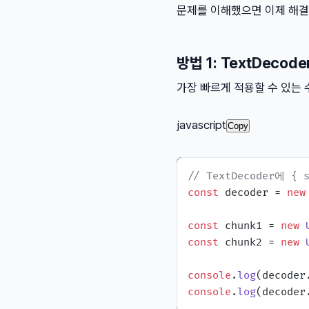
문제를 이해했으면 이제 해결
방법 1: TextDeco
가장 빠르게 적용할 수 있는 
javascript
Copy
// TextDecoder에 {
const
 decoder = 
new
const
 chunk1 = 
new
const
 chunk2 = 
new
console
.
log
(decoder
console
.
log
(decoder