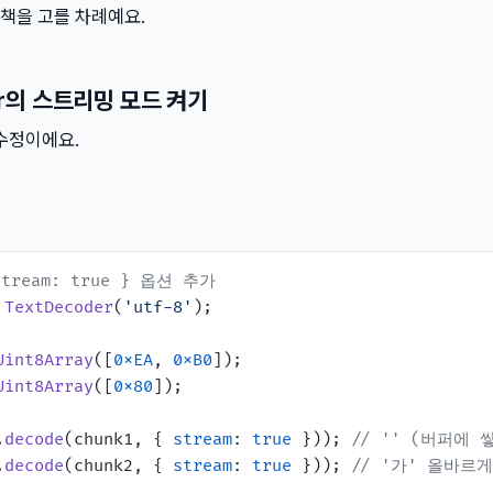
책을 고를 차례예요.
der의 스트리밍 모드 켜기
수정이에요.
 stream: true } 옵션 추가
TextDecoder
(
'utf-8'
);

Uint8Array
([
0xEA
, 
0xB0
Uint8Array
([
0x80
]);

.
decode
(chunk1, { 
stream
: 
true
 })); 
// '' (버퍼에 
.
decode
(chunk2, { 
stream
: 
true
 })); 
// '가' 올바르