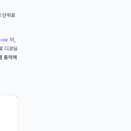
크 단위로
이,
xB0
로 디코딩
를 출력해