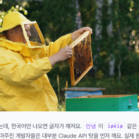
데, 한국어만 나오면 글자가 깨져요.
이
같은
안녕
ìøëíø
마주친 개발자들은 대부분 Claude API 탓을 먼저 해요. 실제 