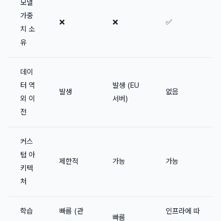
모델
가중
❌
❌
✅
치 소
유
데이
터 역
발생 (EU
발생
없음
외 이
서버)
전
커스
텀 아
제한적
가능
가능
키텍
처
학습
빠름 (관
인프라에 따
빠름