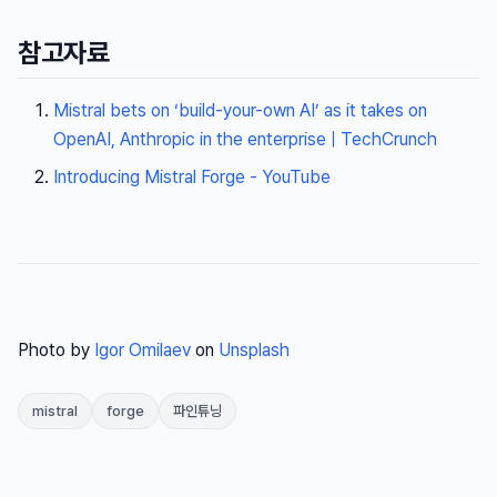
참고자료
Mistral bets on ‘build-your-own AI’ as it takes on
OpenAI, Anthropic in the enterprise | TechCrunch
Introducing Mistral Forge - YouTube
Photo by
Igor Omilaev
on
Unsplash
mistral
forge
파인튜닝