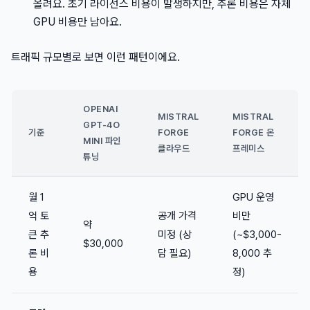
올려요. 초기 라이선스 비용이 발생하지만, 추론 비용은 자체
GPU 비용만 남아요.
트래픽 규모별로 보면 이런 패턴이에요.
OPENAI
MISTRAL
MISTRAL
GPT-4O
기준
FORGE
FORGE 온
MINI 파인
클라우드
프레미스
튜닝
월 1
GPU 운영
억 토
공개 가격
비만
약
큰 추
미정 (상
(~$3,000-
$30,000
론 비
담 필요)
8,000 추
용
정)