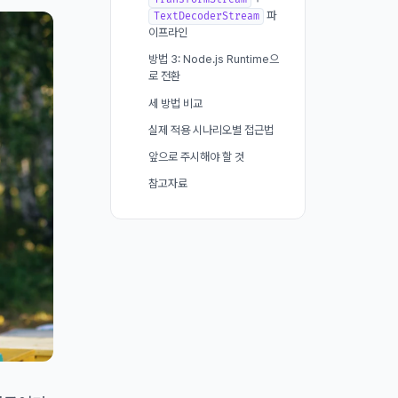
파
TextDecoderStream
이프라인
방법 3: Node.js Runtime으
로 전환
세 방법 비교
실제 적용 시나리오별 접근법
앞으로 주시해야 할 것
참고자료