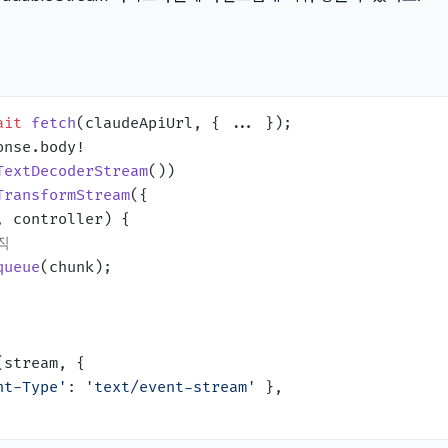
ait
fetch
onse.
body
!

TextDecoderStream
())

TransformStream
({

, controller
) {

직
queue
(chunk);

(stream, {

nt-Type'
: 
'text/event-stream'
 },
