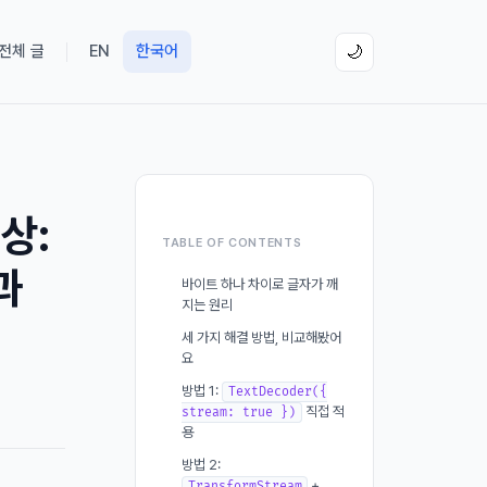
 전체 글
EN
한국어
🌙
상:
TABLE OF CONTENTS
과
바이트 하나 차이로 글자가 깨
지는 원리
세 가지 해결 방법, 비교해봤어
요
방법 1:
TextDecoder({
직접 적
stream: true })
용
방법 2:
+
TransformStream