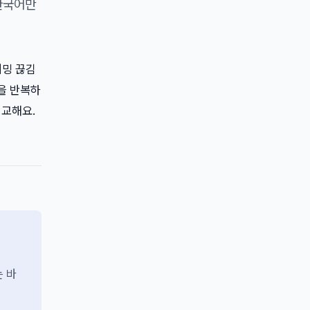
한국어만
트리밍 끊김
을 반복하
비교해요.
는 바