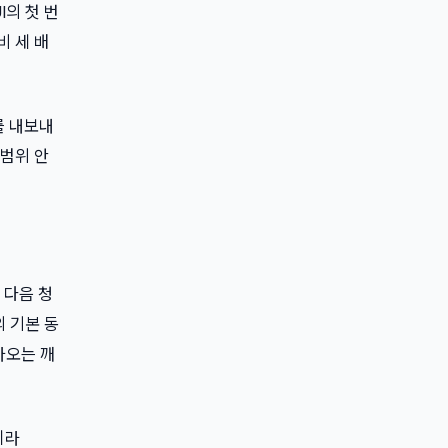
I의 첫 번
비 세 배
를 내보내
 범위 안
 다음 청
의 기본 동
나오는 깨
이라