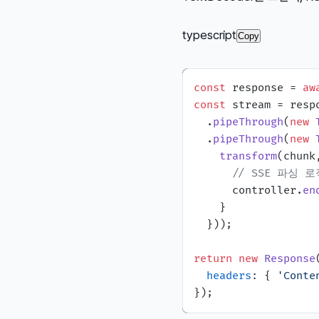
typescript
Copy
const
 response = 
aw
const
 stream = resp
  .
pipeThrough
(
new
  .
pipeThrough
(
new
transform
(
chunk
// SSE 파싱 로
      controller.
en
    }

  }));

return
new
Response
headers
: { 
'Conte