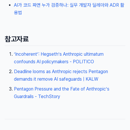
AI가 코드 짜면 누가 검증하나: 실무 개발자 딜레마와 ADR 활
용법
참고자료
‘Incoherent’: Hegseth’s Anthropic ultimatum
confounds AI policymakers - POLITICO
Deadline looms as Anthropic rejects Pentagon
demands it remove AI safeguards | KALW
Pentagon Pressure and the Fate of Anthropic’s
Guardrails - TechStory