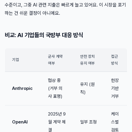
수준이고, 그중 AI 관련 지출은 빠르게 늘고 있어요. 이 시장을 포기
하는 건 쉬운 결정이 아니에요.
비교: AI 기업들의 국방부 대응 방식
군사 계약
안전 장치
접근
기업
여부
유지 여부
방식
협상 중
헌장
유지 (원
Anthropic
(거부 의
기반
칙)
사 표명)
거부
2025년 9
케이
OpenAI
월 계약 체
일부 조정
스별
결
검토