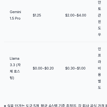
만
토
Gemini
$1.25
$2.00~$4.00
큰
1.5 Pro
윈
도
우
인
프
Llama
라
3.3 (자
$0.00~$0.20
$0.30~$1.00
비
체 호스
용
팅)
별
도
※ 실효 단가는 도구 5개, 평균 4스텝 기준 추정치. 각 회사 공식 가격 