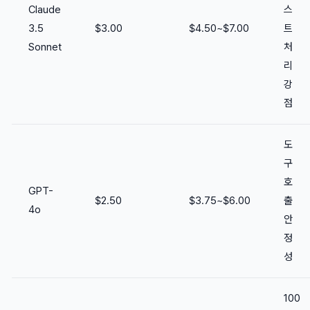
Claude
스
3.5
$3.00
$4.50~$7.00
트
Sonnet
처
리
강
점
도
구
호
GPT-
$2.50
$3.75~$6.00
출
4o
안
정
성
100