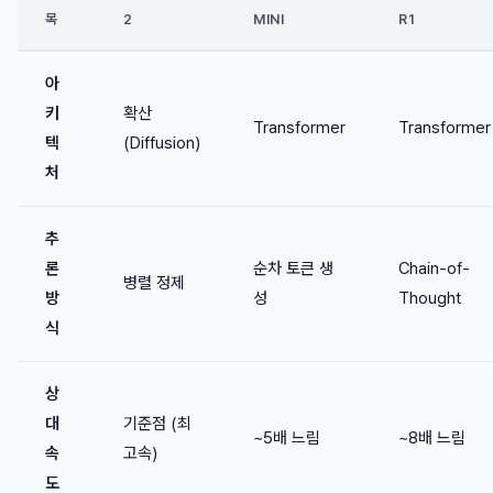
목
2
MINI
R1
아
키
확산
Transformer
Transformer
텍
(Diffusion)
처
추
론
순차 토큰 생
Chain-of-
병렬 정제
방
성
Thought
식
상
대
기준점 (최
~5배 느림
~8배 느림
속
고속)
도