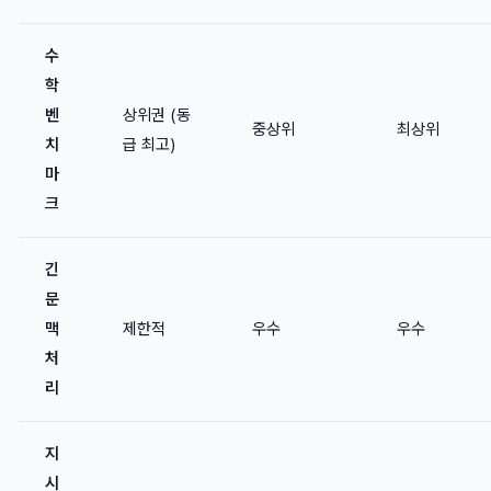
수
학
벤
상위권 (동
중상위
최상위
치
급 최고)
마
크
긴
문
맥
제한적
우수
우수
처
리
지
시