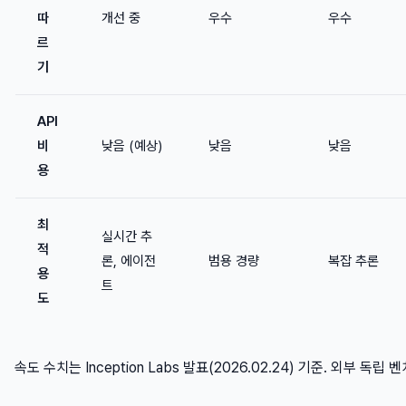
따
개선 중
우수
우수
르
기
API
비
낮음 (예상)
낮음
낮음
용
최
실시간 추
적
론, 에이전
범용 경량
복잡 추론
용
트
도
속도 수치는 Inception Labs 발표(2026.02.24) 기준. 외부 독립