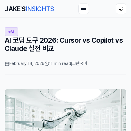
JAKE'S
INSIGHTS
🌙
AI
AI 코딩 도구 2026: Cursor vs Copilot vs
Claude 실전 비교
February 14, 2026
11 min read
한국어