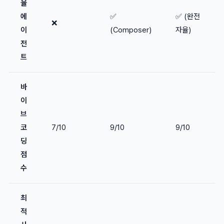
율
에
✅
✅ (완전
❌
이
(Composer)
자율)
전
트
바
이
브
코
7/10
9/10
9/10
딩
점
수
최
적