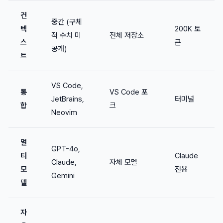
컨
중간 (구체
텍
200K 토
적 수치 미
전체 저장소
스
큰
공개)
트
VS Code,
통
VS Code 포
JetBrains,
터미널
합
크
Neovim
멀
GPT-4o,
티
Claude
Claude,
자체 모델
모
전용
Gemini
델
자